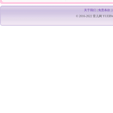
和孩子沾上边。其实小
能未完全恢
分青红皂白地实行长期
性，大部分
儿急性肾炎是3岁以上
常规检查仍
少尿，
小儿的常见病之一，尤
尿，尤其是
关于我们
|
免责条款
|
其是扁桃体炎或皮肤化
炎的罪魁祸首
© 2016-2022
育儿网
YUERW.C
脓性感染，都易继发肾
仍然还会再
脏免疫损伤，出现急性
此，切不可
肾炎，如果气温比较高
心。 1.
的
应坚持