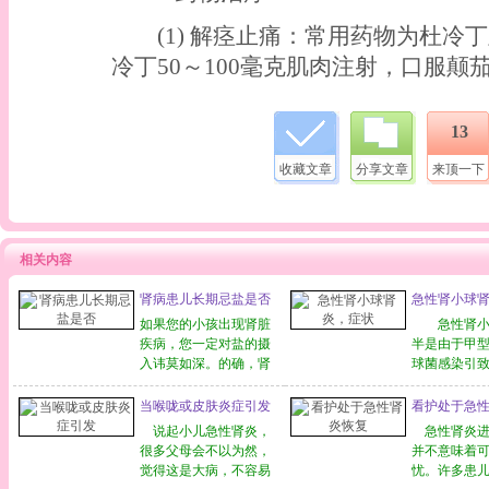
(1) 解痉止痛：常用药物为杜冷丁
冷丁50～100毫克肌肉注射，口服颠
13
收藏文章
分享文章
来顶一下
相关内容
肾病患儿长期忌盐是否
急性肾小球
如果您的小孩出现肾脏
急性肾小
疾病，您一定对盐的摄
半是由于甲
入讳莫如深。的确，肾
球菌感染引
病的水肿和水钠滞留密
在扁桃体炎
切相关。但是，如果对
猩红热、丹
当喉咙或皮肤炎症引发
看护处于急
肾脏疾病不加分析地一
脓性炎症感
说起小儿急性肾炎，
急性肾炎进
概而论，即使是恢复期
病。 本
很多父母会不以为然，
并不意味着
的肾病，或并无水肿和
急，在小儿
觉得这是大病，不容易
忧。许多患
高血压的肾脏疾病都不
发病较多，