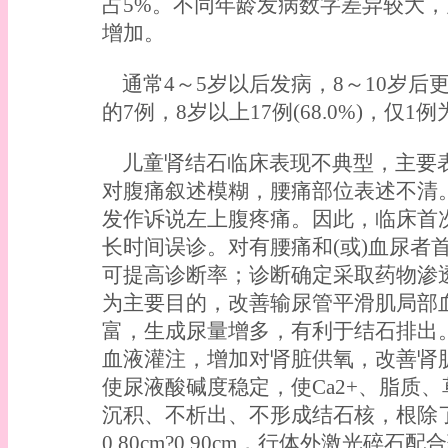
占5%。不同年龄发病数字差异较大
增加。
通常4～5岁以后发病，8～10岁后更
的7例，8岁以上17例(68.0%)，仅
儿童肾结石临床表现不典型，主要
对腹痛叙述模糊，腰痛部位表述不清
发作诉说左上腹疼痛。因此，临床首
长时间误诊。对有腰痛和(或)血尿者
可提高诊断率；诊断确定采取药物渗
为主要目的，改善输尿管平滑肌局部
富，生成尿量增多，有利于结石排出
血液灌注，增加对肾脏供氧，改善肾
使尿液酸碱度稳定，使Ca2+、脂质
沉积、不析出、不形成结石核，根除
0.80cm?0.90cm，行体外激光碎