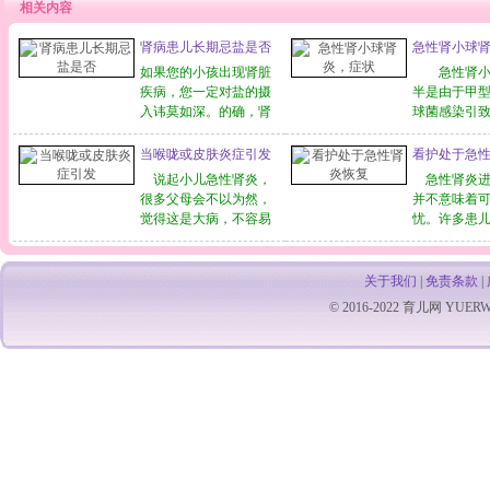
相关内容
肾病患儿长期忌盐是否
急性肾小球
如果您的小孩出现肾脏
急性肾小
疾病，您一定对盐的摄
半是由于甲
入讳莫如深。的确，肾
球菌感染引
病的水肿和水钠滞留密
在扁桃体炎
切相关。但是，如果对
猩红热、丹
当喉咙或皮肤炎症引发
看护处于急
肾脏疾病不加分析地一
脓性炎症感
说起小儿急性肾炎，
急性肾炎进
概而论，即使是恢复期
病。 本
很多父母会不以为然，
并不意味着
的肾病，或并无水肿和
急，在小儿
觉得这是大病，不容易
忧。许多患
高血压的肾脏疾病都不
发病较多，
和孩子沾上边。其实小
能未完全恢
分青红皂白地实行长期
性，大部分
儿急性肾炎是3岁以上
常规检查仍
少尿，
小儿的常见病之一，尤
尿，尤其是
关于我们
|
免责条款
|
其是扁桃体炎或皮肤化
炎的罪魁祸首
© 2016-2022
育儿网
YUERW.C
脓性感染，都易继发肾
仍然还会再
脏免疫损伤，出现急性
此，切不可
肾炎，如果气温比较高
心。 1.
的
应坚持