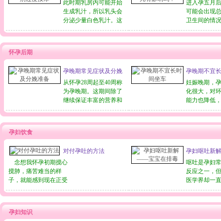
按摩
响吗？
月。这个阶段是胎儿的
此时期乳房内可能开始
通的腹痛腹
进入孕五月
细胞
生成乳汁，所以乳头会
起流
可能会出现
分泌少量白色乳汁。这
卫生间的情
时可在胸罩内垫个棉
时候故意少
垫；并在洗澡时用温水
有去卫生间
轻轻地清洗乳头。孕中
繁的坐蹲运
怀孕后期
期乳房千万别过度按摩
儿的健康吗
另外，准妈妈可以自行
女性体内的
孕晚期常见症状及分娩
孕晚期不宜
评估在20-24周，开始为
加，致了大
准备
产后哺乳做准备，例如
从怀孕28周起至40周称
体通过肾的“
妊娠晚期，
乳
为孕晚期。这期间除了
化很大，对
继续保证丰富的营养和
能力也降低
适当的活动外，重点是
车会给孕妇
做好分娩的准备。进入
便。长时间
孕晚期后，由于内分泌
的汽油味会
孕妇饮食
变化和膨大子宫的压
恶心、呕吐
迫，会出现一些不舒服
低；长时间
对付孕吐的方法
孕妇呕吐新
的症状。如果不太严重
休息不好、
在排毒
念想我怀孕初期搅心
的话，是属于孕晚期反
神烦躁；疲
呕吐是孕妇
搅肺，痛苦难当的样
应
欲
反应之一，
子，就能感到现在正受
医学界却一
煎熬的那些准妈妈们的
论。近年来
无助。当时的我尽力想
医学专家根
摆脱孕吐的干扰，于是
究成果提出
孕妇知识
总结了一些方法试用，
看法：孕妇