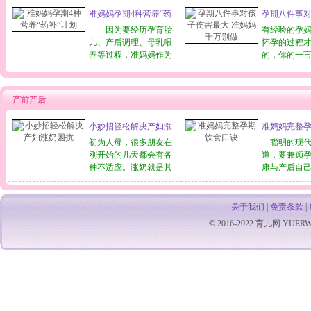
有些还真不错，现在简
上是胎儿为
准妈妈孕期4种营养“药
孕期八件事
明扼要地写几个，希望
物质的侵害
补”计划
最大 准妈妈
对准妈妈们有点帮助。
因为要经历孕育胎
种自卫反应
有经验的孕
儿、产后调理、母乳喂
怀孕的过程
养等过程，准妈妈作为
的，你的一
这一特殊人群更需要或
系着腹中胎
更容易缺乏一些微量元
那为了生出
素或维生素，再加上肚
宝，孕妈妈
产前产后
中宝宝快速生长，显然
力做好以下8
食补是不够的，而&ld
许多夫妻不
小妙招轻松解决产妇涨
准妈妈完整
不
奶困扰
诀
初为人母，很多朋友在
聪明的现代
刚开始的几天都会有各
道，要兼顾
种不适应。涨奶就是其
康与产后自
中之一，如果得不到及
速恢复，怀
时处理，也可能引发乳
是关键。如
腺炎。不过，如果按照
养又不过量
关于我们
|
免责条款
|
下面的方法及时处理，
吃才能让宝
© 2016-2022
育儿网
YUERW.C
相信多数产妇都能轻松
明？对此，
口同声地说：
往常力求饮