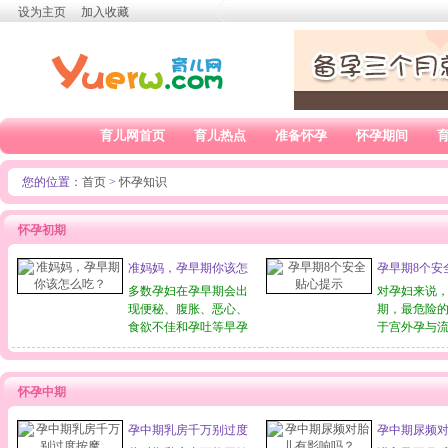
设为主页
加入收藏
育儿网首页
育儿热点
准备怀孕
怀孕期间
您的位置：
首页
>
怀孕知识
怀孕初期
准妈妈，孕早期你该怎
孕早期8个安
么吃？
示
多数孕妇在孕早期会出
对孕妇来说
现便秘、腹胀、恶心、
期，最危险
食欲不佳和孕吐等早孕
于宫外孕与
反应，所以准妈妈孕早
生这两种情
期的饮食要清淡……准
会发生腹痛
妈妈，孕早期你该怎么
血，因此，
怀孕中期
吃？孕早期是指末次月
旦发现腹痛
经起至怀孕第12周末，
血，需及时就
孕中期乳房千万别过度
孕中期尿频
即女性怀孕的前3个
期的妈咪，