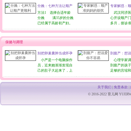
评估其影响性，并采
Perinatal Epid
分娩：七种方法让顺产
专家解惑：
取“积极诊断、保守治
Unit）的资
更顺利
的烦扰
疗”的原则加以处理。
方法1 选择合适年龄
Marian Kni
武汉同济医
分娩 满35岁的分娩
心开设顺产
已经属于高龄初产妇。
多月，接诊准妈
随着年龄的增长。妊娠
多位，这些
与分娩的危险系数升
过顺产将宝
高。 首先，年龄过
但是却有着
保健与调理
大，产道和会阴、骨盆
的疑惑，在
的关节变硬，不易扩
决心。 分
别把卵巢囊肿当成怀孕
剖腹产：想
张，子宫的收缩力和阴
点痛？ 【
易
道的伸张力也较差，以
小严是一个电脑操作
岁的张女士
心理学家调
至于
员，近来她渐渐发现自
剖腹产的孩
己的肚子大起来了，上
足够的宫缩
医院看病，内科医生竟
程，对孩子
告诉她已怀孕五个月。
形成和足够
这对一贯作风正派、十
有严重影响
关于我们
|
免责条款
|
分自爱的小严来说，简
过分敏感，
© 2016-2022
育儿网
YUERW.C
直是晴天霹雳，她委屈
击别人，不
地哭了。到底出了什么
往，适应环
事啦? 卵巢囊肿是
动作磨蹭，
自觉