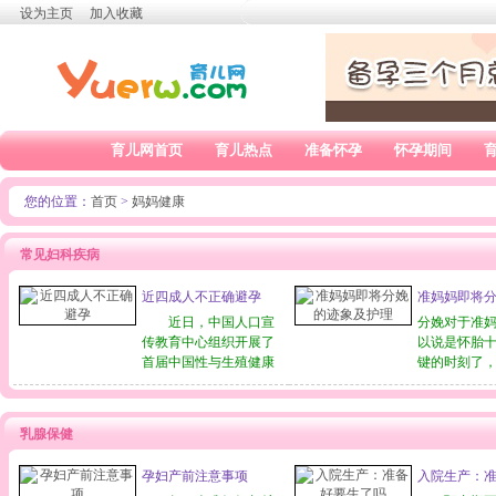
设为主页
加入收藏
育儿网首页
育儿热点
准备怀孕
怀孕期间
您的位置：
首页
>
妈妈健康
常见妇科疾病
近四成人不正确避孕
准妈妈即将
及护理
近日，中国人口宣
分娩对于准
传教育中心组织开展了
以说是怀胎
首届中国性与生殖健康
键的时刻了
网络调查大型网络活
地了解即将
动，结果表明，公众对
和及时采取
科学生殖健康知识普遍
措施则又应
乳腺保健
存在认识不足的问题，
妈的注意，
甚至存在着不少认知误
关系到妈妈
孕妇产前注意事项
入院生产：
区，特别是不正确的避
全，也涉及