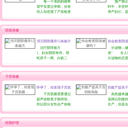
了吗
孕方式，对女性健康带
每一个准妈妈都希
顺利出生。1
预产期正
来
望平安度过孕期，但有
——
时中，辛苦
些人却忽视了产前检查
孕产妇们，
和自我监护，出现异常
好迎接新生
情况未能及时诊治，以
呢？别忘了
致延误病情。近日，记
要的事，就
阴道保健
者就孕妇的保健问题采
项妇婴用品
访了省医院产科陈丽宏
入院前的需
消灭阴部瘙痒12条秘方
你会检查阴
副主任和省妇幼保健院
解医护设施
产二科赵三存主任。
治疗阴痒验方
的使用程序
分泌物—健
1、妇女阴部奇痒。用
让
表” 女人
蛇床子一两、白矾二
分泌物的态
钱，煎汤常洗。
个极端：要
2、阴部温痒。用甘草
裤上的痕迹
煎汤，一天洗三、五
要么就为了
子宫保健
次。 3、阴部蚀
一点儿变化
烂，痛痒不已。用雄黄
与前者相比
怀孕了，却发现子宫肌
剖腹产提高
半两烧于瓶中，熏下
法相对更可
瘤…
险
部，有效。 4、妇
子宫肌瘤需要通过
为关注自己
虽然越来越
女阴肿作痒。用狼
超声波检查才能得知，
选择以剖腹
所以部分女性在产前检
生产，但是
查时，会意外发现子宫
择背后似乎
肌瘤的存在，此时可依
忽视的风险
据子宫肌瘤的大小、数
牛津大学国
经期护理
量、位置及成长速度来
病学小组（Nati