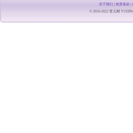
女阴肿作痒
症的产科危
关于我们
|
免责条款
|
部
栓塞的发病
© 2016-2022
育儿网
YUERW.C
长
率高，资料
30％以上。
掉以轻心，
范。