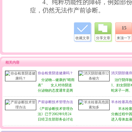
4、纯粹功能性的障碍，例如部份
症，仍然无法作产前诊断。
15
收藏文章
分享文章
来顶一下
相关内容
你会检查阴道健康吗？
消灭阴部瘙痒
分泌物—健康的“晴雨
治疗阴
表” 女人对待阴道
1、妇女阴部
分泌物的态度通常是两
蛇床子一两
个极端：要么对留在内
钱，煎汤
裤上的痕迹漠不关心，
2、阴部温痒
产前诊断技术管理办法
羊水栓塞高
要么就为了颜色深浅的
煎汤，一天
《产前诊断技术管理办
羊水栓塞
一点儿变化大惊小怪。
次。 3、
法》已于2002年9月24
分娩过程中
与前者相比，后者的做
烂，痛痒不
日经卫生部部务会讨论
进入母体血
法相对更可取一些，因
半两烧于瓶
通过，现予发布，自
起出现肺栓
为关注自己更多些至
部，有效。
2003年5月1日起施行。
DIC等一系