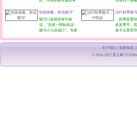
此，年轻的家长最好掌
境有利于病
握一定的预防和护理婴
繁殖，如果
幼儿腹泻的具体办法。
不注意卫生
轮状病毒，秋后腹泻“
治疗秋季腹
“该怎么办啊，我儿
此病。发病者
腹泻门诊病房有句俗
秋季是婴幼
子又吐又拉折腾了一个
岁以下，尤其
话，“忽然一阵秋风凉，
多发季节，
晚上了。”一年轻的妈妈
以内的婴幼
腹泻小儿排成行”。专家
食不注意而
一脸焦虑地对何贤纪念
状以腹泻为
解释，秋后腹泻主要与
能紊乱而导
医院的副主任医师张
烧，呕吐及
以下几个因素有关
于这类腹泻
道
系： 气温骤降致腹
使用助消化
关于我们
|
免责条款
|
泻 小儿秋季腹泻的
的，应采用
© 2016-2022
育儿网
YUERW.C
病因，多是轮状病毒感
法，往往可
染所致。小儿的病便在
倍的疗效。
显微镜下，可见轮子形
证治疗，对
状
泻