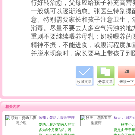
行好转治愈，父母应给孩子补充高营
一般就可以逐渐治愈。张医生特别提
意。特别需要家长和孩子注意卫生，
消毒。尽量不要去人多空气污浊的地
重则不要继续喂养母乳；奶粉喂养的
精神不振，不能进食，或腹泻程度加
并脱水现象时，家长要马上带孩子到
28
收藏文章
分享文章
来顶一下
相关内容
须知：婴幼儿腹泻护理
秋天，谨防
婴幼儿腹泻发病人群大
秋季小儿
多为6个月至2岁，因
要是由于干