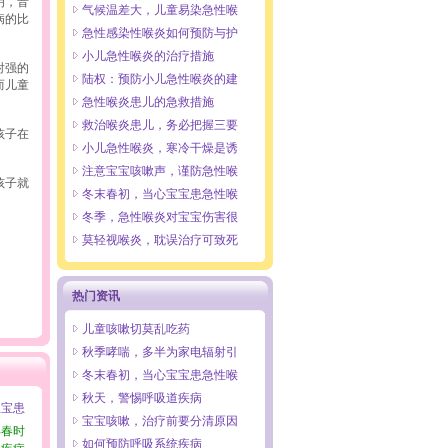
明，音
气候温差大，儿童易染急性喉
病的比
急性感染性喉炎如何预防与护
小儿急性喉炎的治疗措施
射强的
陆权：预防小儿急性喉炎的建
而儿童
急性喉炎患儿的急救措施
救治喉炎患儿，务必把握三要
孩子在
小儿急性喉炎，寒冷干燥是诱
注意宝宝咳嗽声，谨防急性喉
孩子就
冬末春初，当心宝宝患急性喉
冬季，急性喉炎对宝宝伤害很
莫轻视喉炎，耽误治疗可致死
热门资讯
儿童咳嗽切莫乱吃药
秋季哮喘，多半为家电辐射引
冬末春初，当心宝宝患急性喉
秋天，警惕呼吸道疾病
宝宝患
宝宝咳嗽，治疗前要分清原因
早春时
如何预防呼吸系统疾病