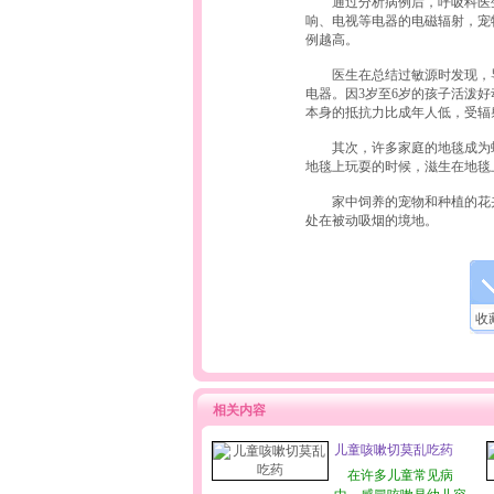
通过分析病例后，呼吸科医生
响、电视等电器的电磁辐射，宠
例越高。
医生在总结过敏源时发现，导
电器。因3岁至6岁的孩子活泼
本身的抵抗力比成年人低，受
其次，许多家庭的地毯成为螨
地毯上玩耍的时候，滋生在地
家中饲养的宠物和种植的花卉
处在被动吸烟的境地。
收
相关内容
儿童咳嗽切莫乱吃药
在许多儿童常见病