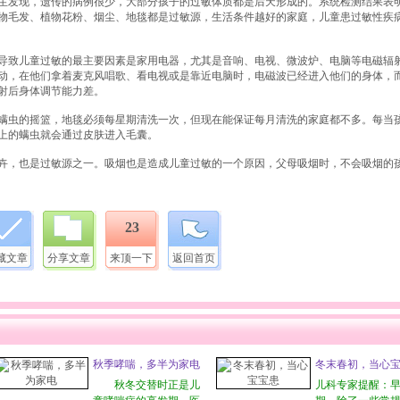
发现，遗传的病例很少，大部分孩子的过敏体质都是后天形成的。系统检测结果表
物毛发、植物花粉、烟尘、地毯都是过敏源，生活条件越好的家庭，儿童患过敏性疾
致儿童过敏的最主要因素是家用电器，尤其是音响、电视、微波炉、电脑等电磁辐
好动，在他们拿着麦克风唱歌、看电视或是靠近电脑时，电磁波已经进入他们的身体，
辐射后身体调节能力差。
虫的摇篮，地毯必须每星期清洗一次，但现在能保证每月清洗的家庭都不多。每当
毯上的螨虫就会通过皮肤进入毛囊。
，也是过敏源之一。吸烟也是造成儿童过敏的一个原因，父母吸烟时，不会吸烟的
23
藏文章
分享文章
来顶一下
返回首页
秋季哮喘，多半为家电
冬末春初，当心
秋冬交替时正是儿
儿科专家提醒：