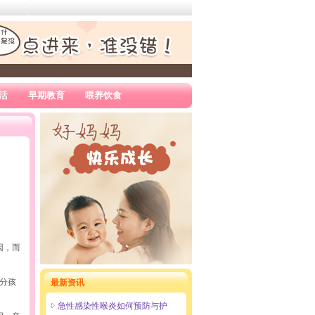
活
早期教育
喂养饮食
因，而
分孩
最新资讯
急性感染性喉炎如何预防与护