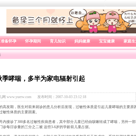
准备怀孕
怀孕期间
育儿知识
妈妈健康
宝宝健康
家庭生
病
秋季哮喘，多半为家电辐射引起
网 www.yuerw.com
发布时间：2007-10-03 23:12:18
高发期，医生对前来就诊的患儿分析后发现，过敏性体质是引起儿童哮喘的主要原
成过敏性体质的主要因素。
接诊了300多名过敏性疾病患者，其中部分儿童已经由咳嗽转成了哮喘，另外一部
门诊每日诊量的三分之二被 这些3-6岁的学龄前儿童占据。