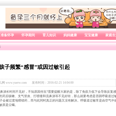
准备怀孕
怀孕期间
育儿知识
妈妈健康
宝宝健康
家庭生
病
孩子频繁“感冒”或因过敏引起
网 www.yuerw.com
发布时间：2016-02-21 14:04:00
鼻涕长时间不见好，不知原因何在?需要提醒大家的是，除了免疫力低下会导致反复
吃药后咳嗽、支气管炎、打喷嚏和流鼻涕等不见好转，那么就要考虑是否因呼吸道过
则孩子会被过度地喂错药，而与此同时真正的问题又没有解决。呼吸道过敏常是由空气中
敏原是尘螨。