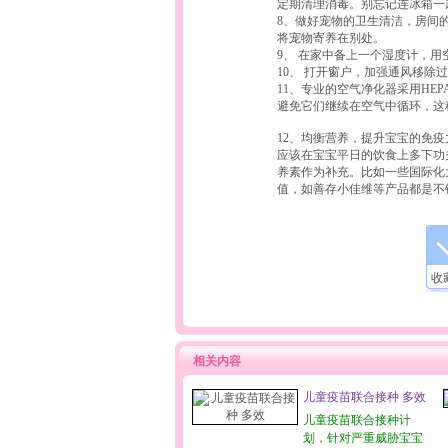
定期清理消毒。别忘记连冰箱一
8、做好宠物的卫生清洁，房间
将宠物寄养在别处。
9、 在家中备上一个湿度计，用
10、 打开窗户，加强通风移除
11、专业的空气净化器采用HE
避免它们继续在空气中循环，这
12、均衡营养，提升宝宝的免
应该在宝宝平日的饮食上多下功
养素作为补充。比如一些国际化
值，如善存小佳维等产品都是不
收
相关内容
儿童疫苗联合接种 多效
儿童疫苗联合接种计
划，针对严重威胁宝宝