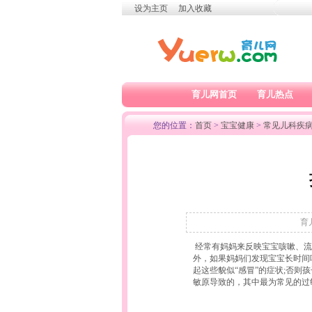
设为主页
加入收藏
育儿网首页
育儿热点
您的位置：
首页
>
宝宝健康
>
常见儿科疾
育儿
经常有妈妈来反映宝宝咳嗽、流
外，如果妈妈们发现宝宝长时间
起这些貌似“感冒”的症状;否
敏原导致的，其中最为常见的过