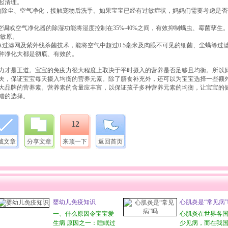
起清理。
的除尘、空气净化，接触宠物后洗手。如果宝宝已经有过敏症状，妈妈们需要考虑是否
空调或空气净化器的除湿功能将湿度控制在35%-40%之间，有效抑制螨虫、霉菌孳生
过敏原。
PA过滤网及紫外线杀菌技术，能将空气中超过0.5毫米及肉眼不可见的细菌、尘螨等过
种净化大都是彻底、有效的。
疫力才是王道。宝宝的免疫力很大程度上取决于平时摄入的营养是否足够且均衡。所以
夫，保证宝宝每天摄入均衡的营养元素。除了膳食补充外，还可以为宝宝选择一些额
大品牌的营养素。营养素的含量应丰富，以保证孩子多种营养元素的均衡，让宝宝的
错的选择。
12
藏文章
分享文章
来顶一下
返回首页
婴幼儿免疫知识
心肌炎是“常见病
一、什么原因令宝宝爱
心肌炎在世界各
生病 原因之一：睡眠过
少见病，而在我