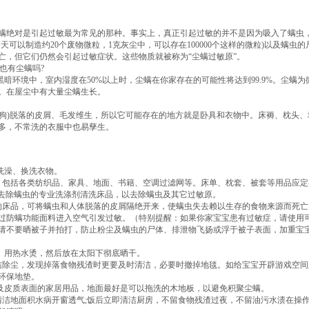
螨绝对是引起过敏最为常见的那种。事实上，真正引起过敏的并不是因为吸入了螨虫
天可以制造约20个废物微粒，1克灰尘中，可以存在100000个这样的微粒)以及螨虫的
亡，但它们仍然会引起过敏症状。这些物质就被称为“尘螨过敏原”。
也有尘螨吗?
暗环境中，室内湿度在50%以上时，尘螨在你家存在的可能性将达到99.9%。尘螨为
。在屋尘中有大量尘螨生长。
、狗)脱落的皮屑、毛发维生，所以它可能存在的地方就是卧具和衣物中。床褥、枕头、
多，不常洗的衣服中也易孳生。
洗澡、换洗衣物。
，包括各类纺织品、家具、地面、书籍、空调过滤网等。床单、枕套、被套等用品应定
能去除螨虫的专业洗涤剂清洗床品，以去除螨虫及其它过敏原。
的床品，可将螨虫和人体脱落的皮屑隔绝开来，使螨虫失去赖以生存的食物来源而死亡
过防螨功能面料进入空气引发过敏。（特别提醒：如果你家宝宝患有过敏症，请使用
请不要晒被子并拍打，防止粉尘及螨虫的尸体、排泄物飞扬或浮于被子表面，加重宝
洗。用热水烫，然后放在太阳下彻底晒干。
洁除尘，发现掉落食物残渣时更要及时清洁，必要时撤掉地毯。如给宝宝开辟游戏空间
环保地垫。
料及皮质表面的家居用品，地面最好是可以拖洗的木地板，以避免积聚尘螨。
清洁地面积水病开窗透气;饭后立即清洁厨房，不留食物残渣过夜，不留油污水渍在操