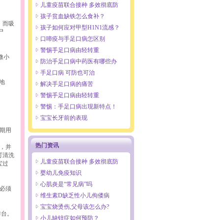
儿童疫苗联合接种 多效彻底防
孩子贫血缺铁怎么食补？
，而吸
孩子如何应对甲型H1N1流感？
尸
口啼疫与手足口病怎区别
警惕手足口病由轻转重
微小
防治手足口病中药医有哪些办
手足口病 可防也可治
地
解决手足口病的痛苦
警惕手足口病由轻转重
警惕：手足口病出现新特点！
宝宝长牙前的表现
期用
热门资讯
，并
可清洗
儿童疫苗联合接种 多效彻底防
宝过
婴幼儿免疫知识
心肌炎是“常见病”吗
必须
维生素D缺乏性小儿佝偻病
宝宝烧烫伤,父母该怎么办?
作台。
小儿缺锌症如何预防？