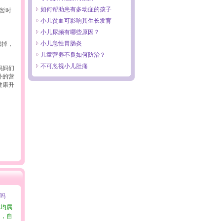
如何帮助患有多动症的孩子
暂时
小儿贫血可影响其生长发育
。
小儿尿频有哪些原因？
小儿急性胃肠炎
滤掉，
儿童营养不良如何防治？
不可忽视小儿肚痛
妈妈们
外的营
健康升
”吗
国均属
国，自