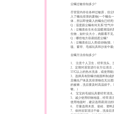
尘螨过敏你知多少?
尽管室内存在各种过敏原，但尘
入了螨虫排泄的废物(一个螨虫一
体，所以即使吸入的螨虫已经死
Q：湿度跟尘螨有何关系?空气中
A：尘螨喜欢生长在温暖潮湿的黑
生物，如针尖大小，肉眼看不见
Q：哪些地方容易招惹尘螨?
A：尘螨喜欢以人类或动物(猫
毯、窗帘、毛绒玩具和沙发中最
去螨方法你知多少?
1、 注意个人卫生，经常洗头、
2、定期对居室进行全方位清洁
55℃以上的热水洗涤，或使用
3、选择具有防螨功能面料制成
且螨虫尸体及其排泄物也无法透
的被褥，洗后要及时高温烘干。
敏。）
4、 宝宝的毛绒玩具要经常清
5、减少使用织物地毯，经常清
使用地毯时，建议选用易清洁的
6、 尽量选用木质、瓷砖、塑
7、保持浴室清洁干燥，洗澡后