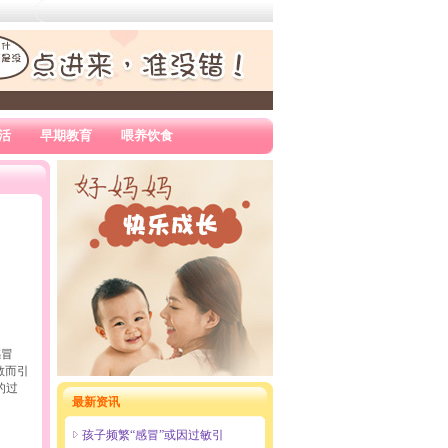
活
早期教育
喂养饮食
感冒
敏而引
的过
最新资讯
孩子频繁“感冒”或因过敏引